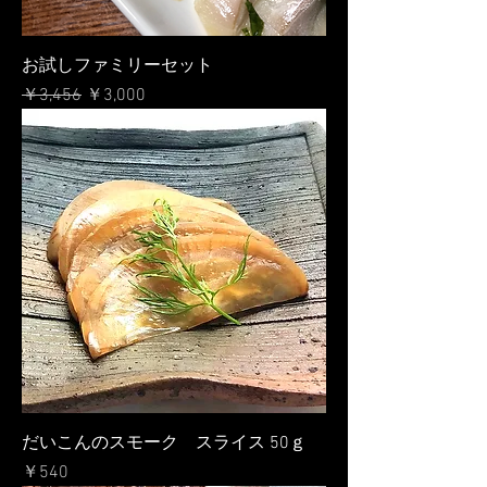
お試しファミリーセット
通常価格
セール価格
￥3,456
￥3,000
だいこんのスモーク スライス 50ｇ
価格
￥540