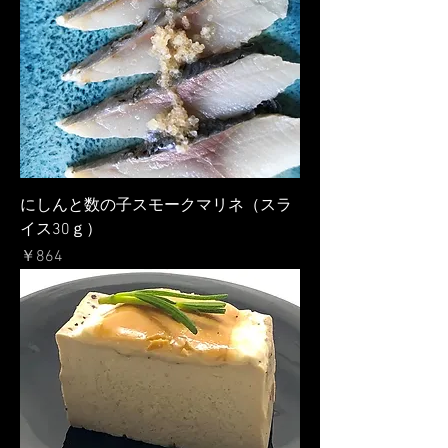
にしんと数の子スモークマリネ（スラ
イス30ｇ）
価格
￥864