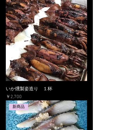
いか燻製姿造り １杯
価格
￥2,700
新商品