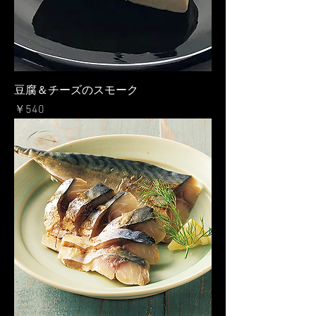
豆腐＆チーズのスモーク
価格
￥540