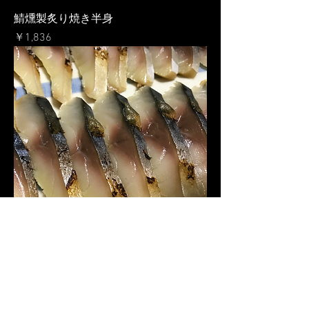
鯖燻製炙り焼き半身
価格
￥1,836
鯖燻製炙り焼きスライス30ｇ
価格
￥864