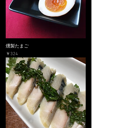
燻製たまご
価格
￥324