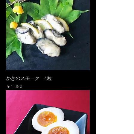
かきのスモーク 4粒
価格
￥1,080