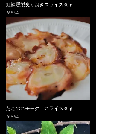
紅鮭燻製炙り焼きスライス30ｇ
価格
￥864
たこのスモーク スライス30ｇ
価格
￥864