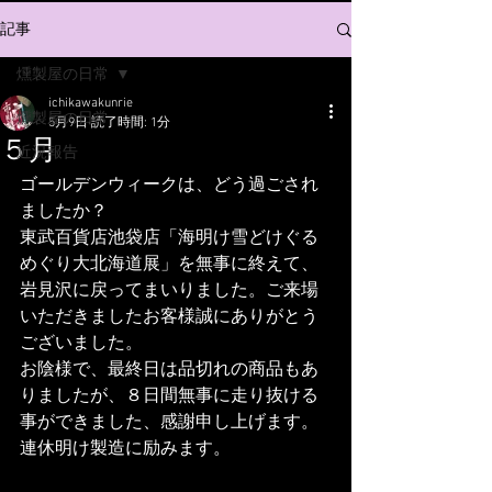
記事
燻製屋の日常
ichikawakunrie
燻製屋の日常
5月9日
読了時間: 1分
５月
近況報告
ゴールデンウィークは、どう過ごされ
ましたか？
東武百貨店池袋店「海明け雪どけぐる
めぐり大北海道展」を無事に終えて、
岩見沢に戻ってまいりました。ご来場
いただきましたお客様誠にありがとう
ございました。
お陰様で、最終日は品切れの商品もあ
りましたが、８日間無事に走り抜ける
事ができました、感謝申し上げます。
連休明け製造に励みます。