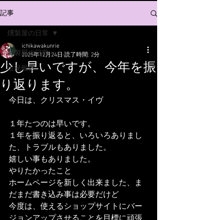
記事
燻製屋の日常
ichikawakunrie
燻製屋の日常
2025年12月24日
読了時間: 2分
少し早いですが、今年を振
近況報告
り返ります。
今日は、クリスマス・イヴ
１年たつのは早いです。
１年を振り返ると、いろいろありまし
た、トラブルもありました。
嬉しい事もありました。
やりたかったこと　
ホームページを新しく出来ました、ま
だまだ書き込み事は必要だけど
今度は、使えるショップサイトにバー
ジョンアップさせることを目標に頑張